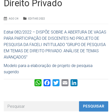
Direito Privado
AGO 24
EDITAIS 2022
Edital 082/2022 – DISPÕE SOBRE A ABERTURA DE VAGAS
PARA PARTICIPAÇÃO DE DISCENTES NO PROJETO DE
PESQUISA DA FACELI INTITULADO “GRUPO DE PESQUISA
EM TEMAS DE DIREITO PRIVADO: ANÁLISE DE TEMAS
AVANÇADOS”
Modelo para a elaboração de projeto de pesquisa
sugerido
W
F
T
E
L
h
a
w
m
i
a
c
i
a
n
t
e
t
i
k
PESQUISAR
s
b
t
l
e