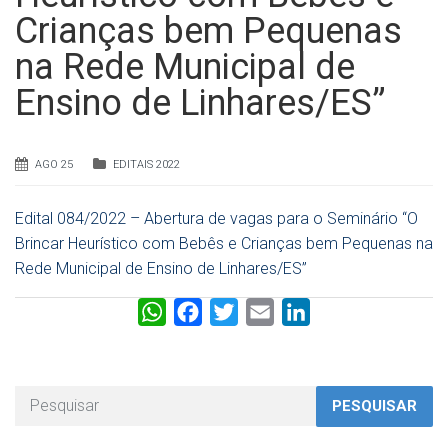
Crianças bem Pequenas
na Rede Municipal de
Ensino de Linhares/ES”
AGO 25
EDITAIS 2022
Edital 084/2022 – Abertura de vagas para o Seminário “O
Brincar Heurístico com Bebês e Crianças bem Pequenas na
Rede Municipal de Ensino de Linhares/ES”
W
F
T
E
L
h
a
w
m
i
a
c
i
a
n
t
e
t
i
k
PESQUISAR
s
b
t
l
e