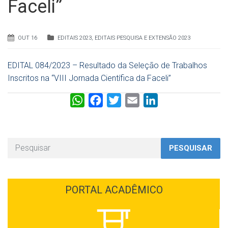
Faceli”
OUT 16
EDITAIS 2023
,
EDITAIS PESQUISA E EXTENSÃO 2023
EDITAL 084/2023 – Resultado da Seleção de Trabalhos
Inscritos na “VIII Jornada Científica da Faceli”
W
F
T
E
L
h
a
w
m
i
a
c
i
a
n
t
e
t
i
k
PESQUISAR
s
b
t
l
e
A
o
e
d
p
o
r
I
PORTAL ACADÊMICO
p
k
n