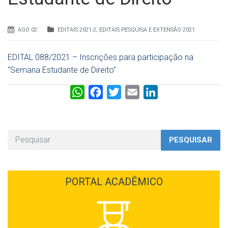
AGO 02
EDITAIS 2021-2
,
EDITAIS PESQUISA E EXTENSÃO 2021
EDITAL 088/2021 – Inscrições para participação na
“Semana Estudante de Direito”
W
F
T
E
L
h
a
w
m
i
a
c
i
a
n
t
e
t
i
k
PESQUISAR
s
b
t
l
e
A
o
e
d
p
o
r
I
PORTAL ACADÊMICO
p
k
n