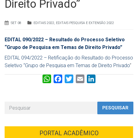
Direito Privado”
SET 08
EDITAIS 2022
,
EDITAIS PESQUISA E EXTENSÃO 2022
EDITAL 090/2022 – Resultado do Processo Seletivo
“Grupo de Pesquisa em Temas de Direito Privado”
EDITAL 094/2022 – Retificação do Resultado do Processo
Seletivo “Grupo de Pesquisa em Temas de Direito Privado
“
W
F
T
E
L
h
a
w
m
i
a
c
i
a
n
t
e
t
i
k
PESQUISAR
s
b
t
l
e
A
o
e
d
p
o
r
I
PORTAL ACADÊMICO