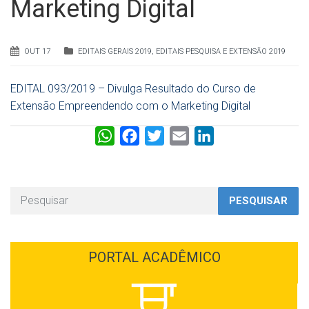
Marketing Digital
OUT 17
EDITAIS GERAIS 2019
,
EDITAIS PESQUISA E EXTENSÃO 2019
EDITAL 093/2019 – Divulga Resultado do Curso de
Extensão Empreendendo com o Marketing Digital
W
F
T
E
L
h
a
w
m
i
a
c
i
a
n
t
e
t
i
k
PESQUISAR
s
b
t
l
e
A
o
e
d
p
o
r
I
PORTAL ACADÊMICO
p
k
n