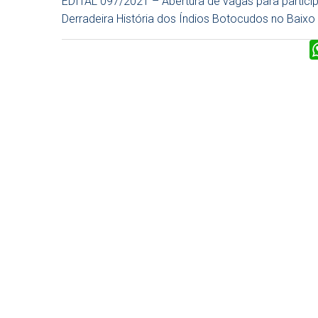
EDITAL 097/2021 – Abertura de vagas para partici
Derradeira História dos Índios Botocudos no Baixo