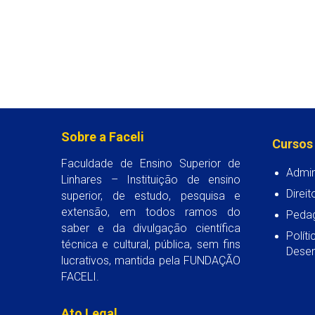
Sobre a Faceli
Cursos
Faculdade de Ensino Superior de
Admin
Linhares – Instituição de ensino
Direit
superior, de estudo, pesquisa e
extensão, em todos ramos do
Peda
saber e da divulgação científica
Polít
técnica e cultural, pública, sem fins
Desen
lucrativos, mantida pela FUNDAÇÃO
FACELI.
Ato Legal