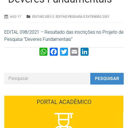
AGO 17
EDITAIS 2021-2
,
EDITAIS PESQUISA E EXTENSÃO 2021
EDITAL 098/2021 – Resultado das inscrições no Projeto de
Pesquisa “Deveres Fundamentais”
W
F
T
E
L
h
a
w
m
i
a
c
i
a
n
t
e
t
i
k
PESQUISAR
s
b
t
l
e
A
o
e
d
p
o
r
I
PORTAL ACADÊMICO
p
k
n