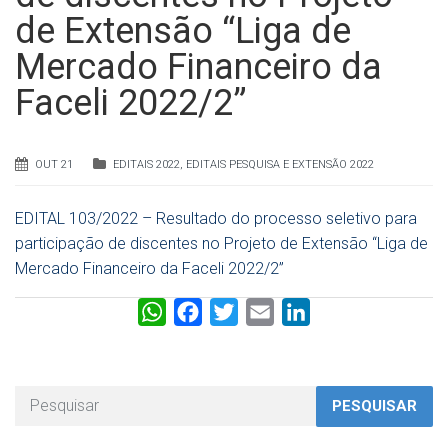
de Extensão “Liga de
Mercado Financeiro da
Faceli 2022/2”
OUT 21
EDITAIS 2022
,
EDITAIS PESQUISA E EXTENSÃO 2022
EDITAL 103/2022 – Resultado do processo seletivo para
participação de discentes no Projeto de Extensão “Liga de
Mercado Financeiro da Faceli 2022/2”
W
F
T
E
L
h
a
w
m
i
a
c
i
a
n
t
e
t
i
k
PESQUISAR
s
b
t
l
e