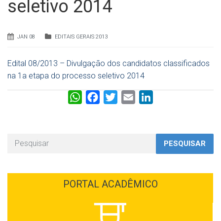
seletivo 2014
JAN 08
EDITAIS GERAIS 2013
Edital 08/2013 – Divulgação dos candidatos classificados
na 1a etapa do processo seletivo 2014
W
F
T
E
L
h
a
w
m
i
a
c
i
a
n
t
e
t
i
k
PESQUISAR
s
b
t
l
e
A
o
e
d
p
o
r
I
PORTAL ACADÊMICO
p
k
n