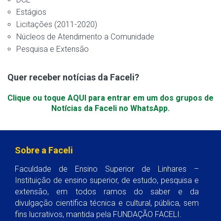
Estágios
Licitações (2011-2020)
Núcleos de Atendimento a Comunidade
Pesquisa e Extensão
Quer receber notícias da Faceli?
Clique ou toque AQUI para entrar em um dos grupos de
Notícias da Faceli no WhatsApp.
Sobre a Faceli
Faculdade de Ensino Superior de Linhares –
Instituição de ensino superior, de estudo, pesquisa e
extensão, em todos ramos do saber e da
divulgação científica técnica e cultural, pública, sem
fins lucrativos, mantida pela FUNDAÇÃO FACELI.