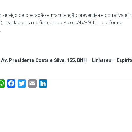
serviço de operação e manutenção preventiva e corretiva e i
r), instalados na edificação do Polo UAB/FACELI, conforme
.
 Av. Presidente Costa e Silva, 155, BNH – Linhares – Espírit
W
F
T
E
L
h
a
w
m
i
a
c
i
a
n
t
e
t
i
k
s
b
t
l
e
A
o
e
d