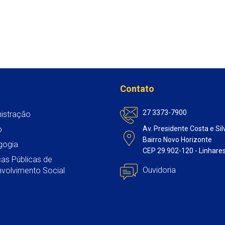
p
o
r
I
p
k
n
Contato
27 3373-7900
istração
o
Av. Presidente Costa e Sil
Bairro Novo Horizonte
gogia
CEP 29.902-120 - Linhare
icas Públicas de
Ouvidoria
volvimento Social