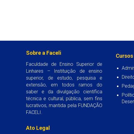
Sobre a Faceli
Cursos
Faculdade de Ensino Superior de
Admin
Linhares – Instituição de ensino
Direit
superior, de estudo, pesquisa e
extensão, em todos ramos do
Peda
saber e da divulgação científica
Polít
técnica e cultural, pública, sem fins
Desen
lucrativos, mantida pela FUNDAÇÃO
FACELI.
Ato Legal