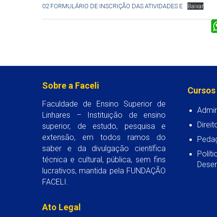
02 FORMULÁRIO DE INSCRIÇÃO DAS ATIVIDADES E
Baixar
Sobre a Faceli
Cursos
Faculdade de Ensino Superior de
Admin
Linhares – Instituição de ensino
Direit
superior, de estudo, pesquisa e
extensão, em todos ramos do
Peda
saber e da divulgação científica
Polít
técnica e cultural, pública, sem fins
Desen
lucrativos, mantida pela FUNDAÇÃO
FACELI.
Ato Legal