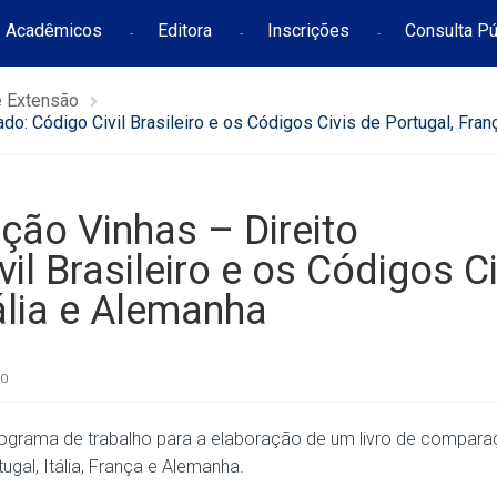
Acadêmicos
Editora
Inscrições
Consulta Pú
e Extensão
: Código Civil Brasileiro e os Códigos Civis de Portugal, Franç
ção Vinhas – Direito
l Brasileiro e os Códigos Ci
tália e Alemanha
TO
nograma de trabalho para a elaboração de um livro de compar
ugal, Itália, França e Alemanha.