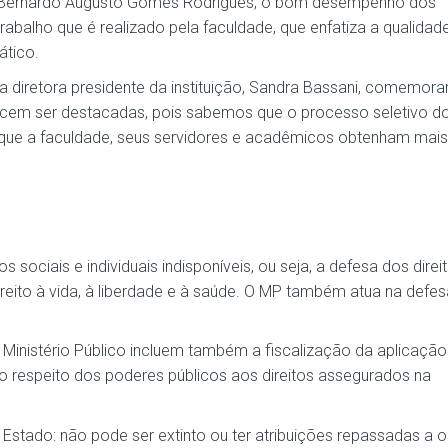
i, Bernardo Augusto Gomes Rodrigues, o bom desempenho dos
abalho que é realizado pela faculdade, que enfatiza a qualidad
ático.
a diretora presidente da instituição, Sandra Bassani, comemor
recem ser destacadas, pois sabemos que o processo seletivo d
a que a faculdade, seus servidores e acadêmicos obtenham mais
s sociais e individuais indisponíveis, ou seja, a defesa dos dire
eito à vida, à liberdade e à saúde. O MP também atua na defes
 Ministério Público incluem também a fiscalização da aplicação 
vo respeito dos poderes públicos aos direitos assegurados na
 Estado: não pode ser extinto ou ter atribuições repassadas a o