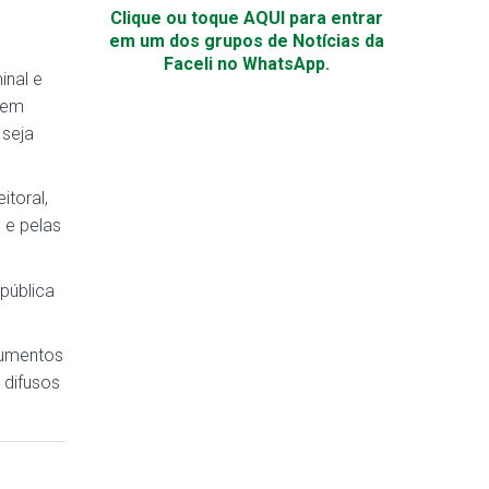
Clique ou toque AQUI para entrar
em um dos grupos de Notícias da
Faceli no WhatsApp.
inal e
a em
 seja
itoral,
o e pelas
pública
trumentos
 difusos