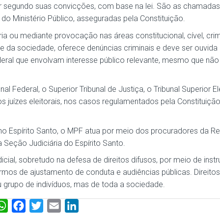
ar segundo suas convicções, com base na lei. São as chamadas
’ do Ministério Público, asseguradas pela Constituição.
pria ou mediante provocação nas áreas constitucional, cível, crim
me da sociedade, oferece denúncias criminais e deve ser ouvid
ral que envolvam interesse público relevante, mesmo que não
Federal, o Superior Tribunal de Justiça, o Tribunal Superior Ele
e os juízes eleitorais, nos casos regulamentados pela Constituiçã
no Espírito Santo, o MPF atua por meio dos procuradores da Re
a Seção Judiciária do Espírito Santo.
icial, sobretudo na defesa de direitos difusos, por meio de ins
rmos de ajustamento de conduta e audiências públicas. Direitos
grupo de indivíduos, mas de toda a sociedade.
W
F
T
E
L
h
a
w
m
i