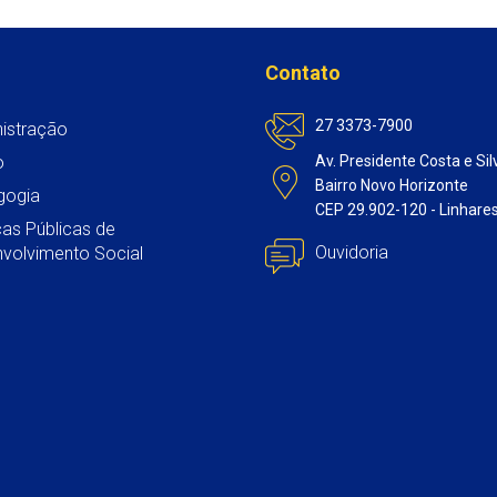
a
c
i
a
n
t
e
t
i
k
Contato
s
b
t
l
e
A
o
e
d
27 3373-7900
istração
p
o
r
I
o
Av. Presidente Costa e Sil
p
k
n
Bairro Novo Horizonte
gogia
CEP 29.902-120 - Linhare
icas Públicas de
Ouvidoria
volvimento Social