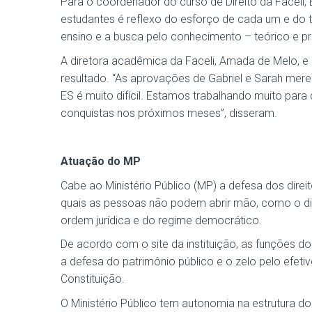
Para o coordenador do curso de Direito da Facel
estudantes é reflexo do esforço de cada um e do tr
ensino e a busca pelo conhecimento – teórico e pr
A diretora acadêmica da Faceli, Amada de Melo, e 
resultado. “As aprovações de Gabriel e Sarah me
ES é muito difícil. Estamos trabalhando muito par
conquistas nos próximos meses”, disseram.
Atuação do MP
Cabe ao Ministério Público (MP) a defesa dos direito
quais as pessoas não podem abrir mão, como o dir
ordem jurídica e do regime democrático.
De acordo com o site da instituição, as funções do
a defesa do patrimônio público e o zelo pelo efeti
Constituição.
O Ministério Público tem autonomia na estrutura do