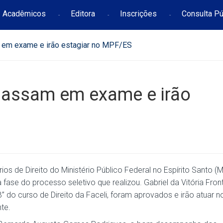
Acadêmicos
Editora
Inscrições
Consulta Pú
 em exame e irão estagiar no MPF/ES
 passam em exame e irão
s de Direito do Ministério Público Federal no Espírito Santo (
 fase do processo seletivo que realizou. Gabriel da Vitória Fron
“B” do curso de Direito da Faceli, foram aprovados e irão atuar n
te.