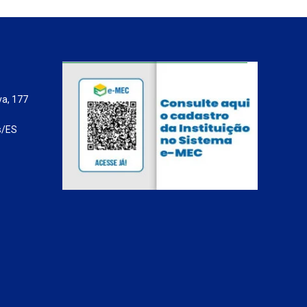
va, 177
s/ES