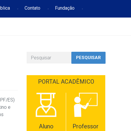
blica
Contato
Fundação
PESQUISAR
PORTAL ACADÊMICO
MPF/ES)
tino e
os
Aluno
Professor