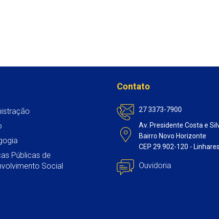
h
a
w
m
i
a
c
i
a
n
t
e
t
i
k
s
b
t
l
e
A
o
e
d
p
o
r
I
p
k
n
Contato
27 3373-7900
istração
o
Av. Presidente Costa e Sil
Bairro Novo Horizonte
gogia
CEP 29.902-120 - Linhare
icas Públicas de
Ouvidoria
volvimento Social