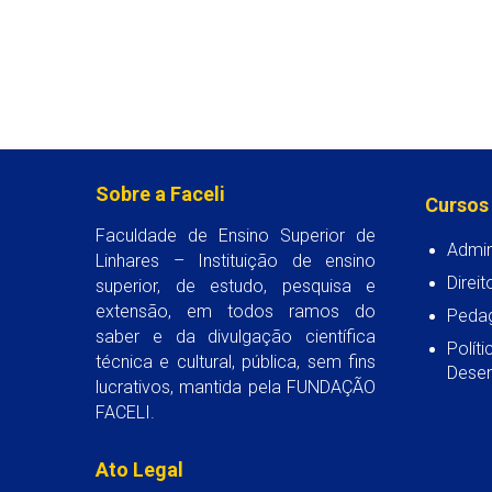
Sobre a Faceli
Cursos
Faculdade de Ensino Superior de
Admin
Linhares – Instituição de ensino
Direit
superior, de estudo, pesquisa e
extensão, em todos ramos do
Peda
saber e da divulgação científica
Polít
técnica e cultural, pública, sem fins
Desen
lucrativos, mantida pela FUNDAÇÃO
FACELI.
Ato Legal