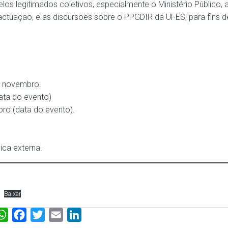
los legitimados coletivos, especialmente o Ministério Público, 
actuação, e as discursões sobre o PPGDIR da UFES, para fins d
e novembro.
ata do evento)
ro (data do evento).
ca externa.
Baixar
W
F
T
E
L