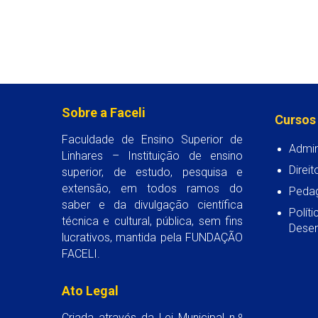
Sobre a Faceli
Cursos
Faculdade de Ensino Superior de
Admin
Linhares – Instituição de ensino
Direit
superior, de estudo, pesquisa e
extensão, em todos ramos do
Peda
saber e da divulgação científica
Polít
técnica e cultural, pública, sem fins
Desen
lucrativos, mantida pela FUNDAÇÃO
FACELI.
Ato Legal
Criada através da Lei Municipal n.º