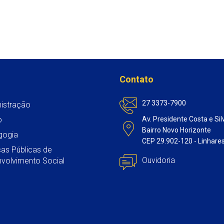
a
c
i
a
n
t
e
t
i
k
s
b
t
l
e
A
o
e
d
p
o
r
I
Contato
p
k
n
27 3373-7900
istração
o
Av. Presidente Costa e Sil
Bairro Novo Horizonte
gogia
CEP 29.902-120 - Linhare
icas Públicas de
Ouvidoria
volvimento Social