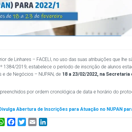
or de Linhares – FACELI, no uso das suas atribuições que lhe 
nº 1384/2019, estabelece o período de inscrição de alunos esta
vas e de Negócios – NUPAN, de
18 a 23/02/2022, na Secretaria
 preenchidos por ordem cronológica de data e horário do prot
Divulga Abertura de Inscrições para Atuação no NUPAN par
W
F
T
E
L
h
a
w
m
i