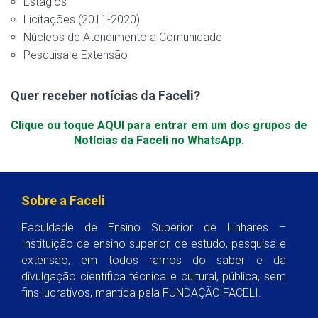
Estágios
Licitações (2011-2020)
Núcleos de Atendimento a Comunidade
Pesquisa e Extensão
Quer receber notícias da Faceli?
Clique ou toque AQUI para entrar em um dos grupos de
Notícias da Faceli no WhatsApp.
Sobre a Faceli
Faculdade de Ensino Superior de Linhares –
Instituição de ensino superior, de estudo, pesquisa e
extensão, em todos ramos do saber e da
divulgação científica técnica e cultural, pública, sem
fins lucrativos, mantida pela FUNDAÇÃO FACELI.