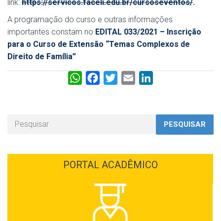
link:
https://servicos.faceli.edu.br/cursoseventos/
.
A programação do curso e outras informações
importantes constam no
EDITAL 033/2021 – Inscrição
para o Curso de Extensão “Temas Complexos de
Direito de Família”
W
F
T
E
L
h
a
w
m
i
a
c
i
a
n
t
e
t
i
k
PESQUISAR
s
b
t
l
e
A
o
e
d
p
o
r
I
PORTAL ACADÊMICO
p
k
n