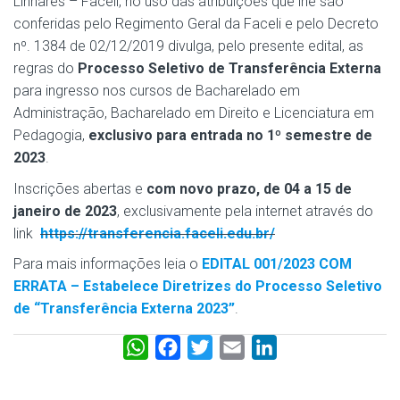
Linhares – Faceli, no uso das atribuições que lhe são
conferidas pelo Regimento Geral da Faceli e pelo Decreto
nº. 1384 de 02/12/2019 divulga, pelo presente edital, as
regras do
Processo Seletivo de Transferência Externa
para ingresso nos cursos de Bacharelado em
Administração, Bacharelado em Direito e Licenciatura em
Pedagogia,
exclusivo para entrada no 1º semestre de
2023
.
Inscrições abertas e
com novo prazo, de 04 a 15 de
janeiro de 2023
, exclusivamente pela internet através do
link
https://transferencia.faceli.edu.br/
Para mais informações leia o
EDITAL 001/2023 COM
ERRATA – Estabelece Diretrizes do Processo Seletivo
de “Transferência Externa 2023”
.
W
F
T
E
L
h
a
w
m
i
a
c
i
a
n