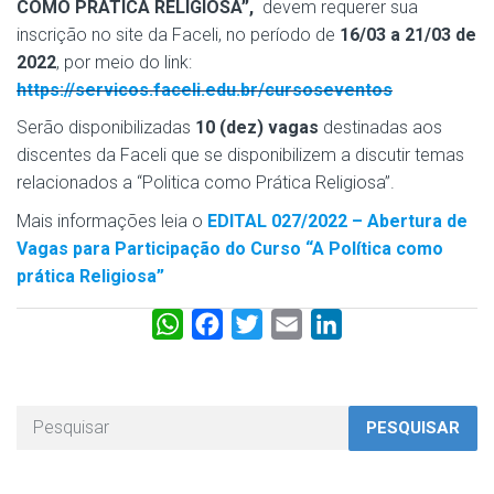
COMO PRÁTICA RELIGIOSA”,
devem requerer sua
inscrição no site da Faceli, no período de
16/03 a 21/03 de
2022
, por meio do link:
https://servicos.faceli.edu.br/cursoseventos
Serão disponibilizadas
10 (dez) vagas
destinadas aos
discentes da Faceli que se disponibilizem a discutir temas
relacionados a “Politica como Prática Religiosa”.
Mais informações leia o
EDITAL 027/2022 – Abertura de
Vagas para Participação do Curso “A Política como
prática Religiosa”
W
F
T
E
L
h
a
w
m
i
a
c
i
a
n
t
e
t
i
k
PESQUISAR
s
b
t
l
e
A
o
e
d