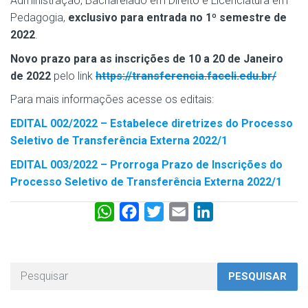
Administração, Bacharelado em Direito e Licenciatura em
Pedagogia,
exclusivo para entrada no 1º semestre de
2022
.
Novo prazo para as inscrições de 10 a 20 de Janeiro
de 2022
pelo link
https://transferencia.faceli.edu.br/
Para mais informações acesse os editais:
EDITAL 002/2022 – Estabelece diretrizes do Processo
Seletivo de Transferência Externa 2022/1
EDITAL 003/2022 – Prorroga Prazo de Inscrições do
Processo Seletivo de Transferência Externa 2022/1
W
F
T
E
L
h
a
w
m
i
a
c
i
a
n
t
e
t
i
k
PESQUISAR
s
b
t
l
e
A
o
e
d