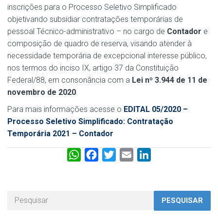
inscrições para o Processo Seletivo Simplificado
objetivando subsidiar contratações temporárias de
pessoal Técnico-administrativo – no cargo de
Contador
e
composição de quadro de reserva, visando atender à
necessidade temporária de excepcional interesse público,
nos termos do inciso IX, artigo 37 da Constituição
Federal/88, em consonância com a
Lei nº 3.944 de 11 de
novembro de 2020
.
Para mais informações acesse o
EDITAL 05/2020 –
Processo Seletivo Simplificado: Contratação
Temporária 2021 – Contador
W
F
T
E
L
h
a
w
m
i
a
c
i
a
n
t
e
t
i
k
PESQUISAR
s
b
t
l
e