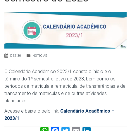
DEZ 30
NOTÍCIAS
O Calendário Acadêmico 2023/1 consta o início e o
término do 1º semestre letivo de 2023, bem como os
períodos de matrícula e rematrícula, de transferências e de
trancamento de matrículas e de outras atividades
planejadas.
Acesse e baixe-o pelo link:
Calendário Acadêmico –
2023/1
W
F
T
E
L