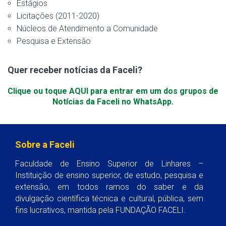
Estágios
Licitações (2011-2020)
Núcleos de Atendimento a Comunidade
Pesquisa e Extensão
Quer receber notícias da Faceli?
Clique ou toque AQUI para entrar em um dos grupos de
Notícias da Faceli no WhatsApp.
Sobre a Faceli
Faculdade de Ensino Superior de Linhares –
Instituição de ensino superior, de estudo, pesquisa e
extensão, em todos ramos do saber e da
divulgação científica técnica e cultural, pública, sem
fins lucrativos, mantida pela FUNDAÇÃO FACELI.