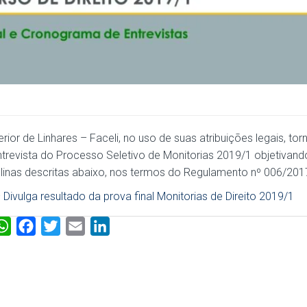
or de Linhares – Faceli, no uso de suas atribuições legais, tor
trevista do Processo Seletivo de Monitorias 2019/1 objetivand
plinas descritas abaixo, nos termos do Regulamento nº 006/201
ivulga resultado da prova final Monitorias de Direito 2019/1
W
F
T
E
L
h
a
w
m
i
a
c
i
a
n
t
e
t
i
k
s
b
t
l
e