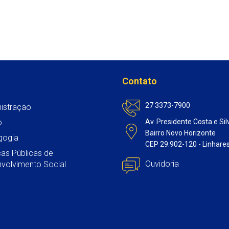
A
o
e
d
p
o
r
I
p
k
n
Contato
27 3373-7900
istração
o
Av. Presidente Costa e Sil
Bairro Novo Horizonte
gogia
CEP 29.902-120 - Linhare
icas Públicas de
Ouvidoria
volvimento Social