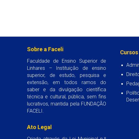
Sobre a Faceli
Cursos
Faculdade de Ensino Superior de
Admin
Linhares – Instituição de ensino
Direit
superior, de estudo, pesquisa e
extensão, em todos ramos do
Peda
saber e da divulgação científica
Polít
técnica e cultural, pública, sem fins
Desen
lucrativos, mantida pela FUNDAÇÃO
FACELI.
Ato Legal
Criada através da Lei Municipal n.º