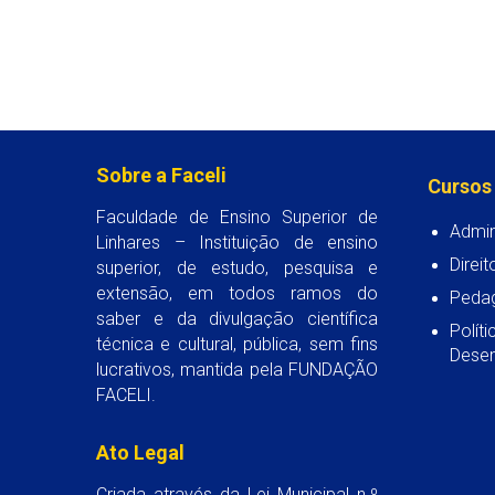
Sobre a Faceli
Cursos
Faculdade de Ensino Superior de
Admin
Linhares – Instituição de ensino
Direit
superior, de estudo, pesquisa e
extensão, em todos ramos do
Peda
saber e da divulgação científica
Polít
técnica e cultural, pública, sem fins
Desen
lucrativos, mantida pela FUNDAÇÃO
FACELI.
Ato Legal
Criada através da Lei Municipal n.º