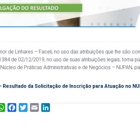
r de Linhares – Faceli, no uso das atribuições que lhe são con
1384 de 02/12/2019, no uso de suas atribuições legais, torna pú
o Núcleo de Práticas Administrativas e de Negócios – NUPAN, pa
 Resultado da Solicitação de Inscrição para Atuação no N
W
F
T
E
L
h
a
w
m
i
a
c
i
a
n
t
e
t
i
k