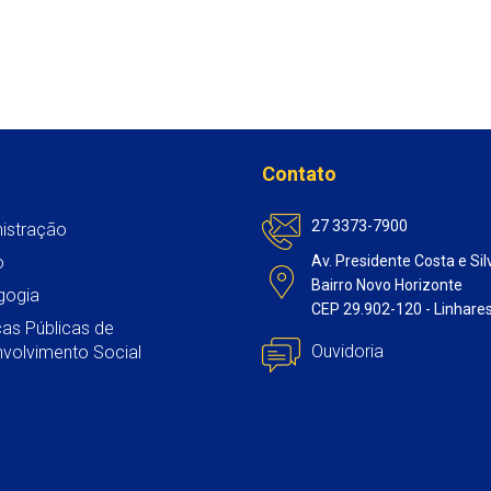
s
b
t
l
e
A
o
e
d
p
o
r
I
p
k
n
Contato
27 3373-7900
istração
o
Av. Presidente Costa e Sil
Bairro Novo Horizonte
gogia
CEP 29.902-120 - Linhare
icas Públicas de
Ouvidoria
volvimento Social