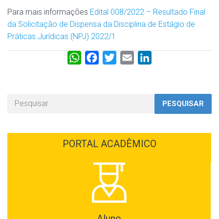
Para mais informações
Edital 008/2022 – Resultado Final
da Solicitação de Dispensa da Disciplina de Estágio de
Práticas Jurídicas (NPJ) 2022/1
W
F
T
E
L
h
a
w
m
i
a
c
i
a
n
t
e
t
i
k
PESQUISAR
s
b
t
l
e
A
o
e
d
p
o
r
I
PORTAL ACADÊMICO
p
k
n
Aluno