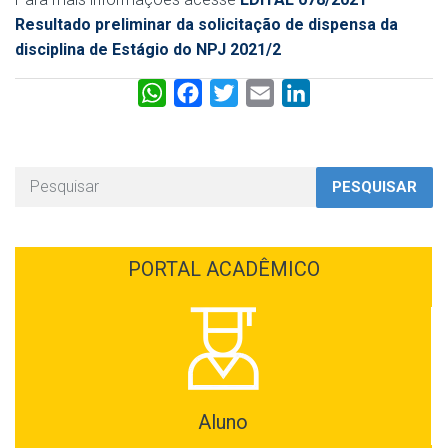
Resultado preliminar da solicitação de dispensa da
disciplina de Estágio do NPJ 2021/2
W
F
T
E
L
h
a
w
m
i
a
c
i
a
n
t
e
t
i
k
PESQUISAR
s
b
t
l
e
A
o
e
d
p
o
r
I
PORTAL ACADÊMICO
p
k
n
Aluno