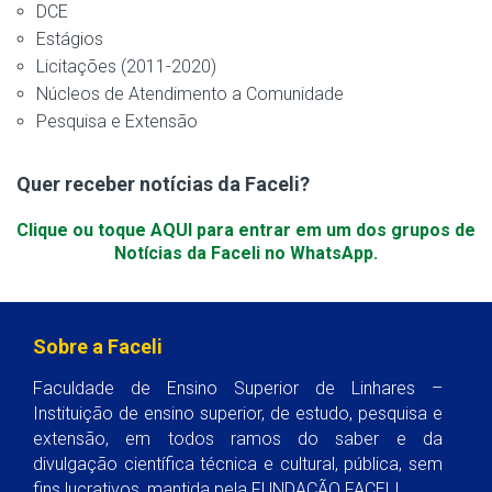
DCE
Estágios
Licitações (2011-2020)
Núcleos de Atendimento a Comunidade
Pesquisa e Extensão
Quer receber notícias da Faceli?
Clique ou toque AQUI para entrar em um dos grupos de
Notícias da Faceli no WhatsApp.
Sobre a Faceli
Faculdade de Ensino Superior de Linhares –
Instituição de ensino superior, de estudo, pesquisa e
extensão, em todos ramos do saber e da
divulgação científica técnica e cultural, pública, sem
fins lucrativos, mantida pela FUNDAÇÃO FACELI.