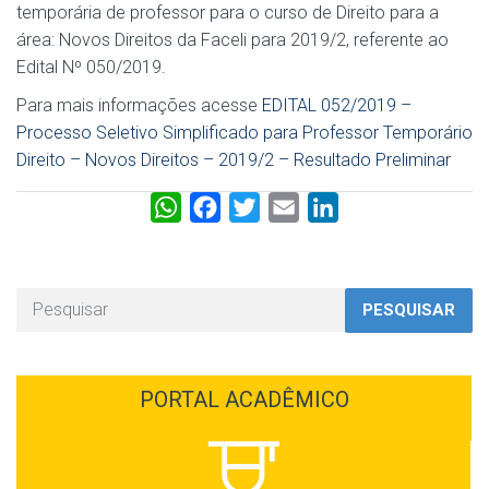
temporária de professor para o curso de Direito para a
área: Novos Direitos da Faceli para 2019/2, referente ao
Edital Nº 050/2019.
Para mais informações acesse
EDITAL 052/2019 –
Processo Seletivo Simplificado para Professor Temporário
Direito – Novos Direitos – 2019/2 – Resultado Preliminar
W
F
T
E
L
h
a
w
m
i
a
c
i
a
n
t
e
t
i
k
PESQUISAR
s
b
t
l
e
A
o
e
d
p
o
r
I
PORTAL ACADÊMICO
p
k
n