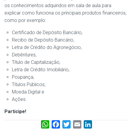
os conhecimentos adquiridos em sala de aula para
explicar como funciona os principais produtos financeiros,
como por exemplo:
Certificado de Depósito Bancário,
Recibo de Depósito Bancário,
Letra de Crédito do Agronegócio,
Debêntures,
Título de Capitalização,
Letra de Crédito Imobiliário,
Poupança,
Títulos Públicos,
Moeda Digital e
Ações.
Participe!
W
F
T
E
L
h
a
w
m
i