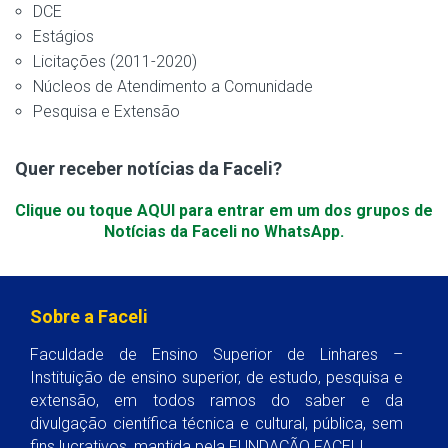
DCE
Estágios
Licitações (2011-2020)
Núcleos de Atendimento a Comunidade
Pesquisa e Extensão
Quer receber notícias da Faceli?
Clique ou toque AQUI para entrar em um dos grupos de
Notícias da Faceli no WhatsApp.
Sobre a Faceli
Faculdade de Ensino Superior de Linhares –
Instituição de ensino superior, de estudo, pesquisa e
extensão, em todos ramos do saber e da
divulgação científica técnica e cultural, pública, sem
fins lucrativos, mantida pela FUNDAÇÃO FACELI.