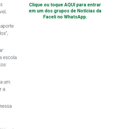
os
Clique ou toque AQUI para entrar
em um dos grupos de Notícias da
vel,
Faceli no WhatsApp.
saporte
os”,
ar
a escola
tos
ra um
r a
 nessa