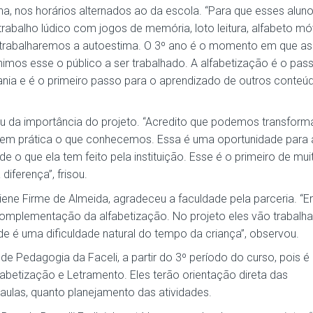
a, nos horários alternados ao da escola. “Para que esses alun
abalho lúdico com jogos de memória, loto leitura, alfabeto mó
, trabalharemos a autoestima. O 3º ano é o momento em que as
imos esse o público a ser trabalhado. A alfabetização é o pas
dania e é o primeiro passo para o aprendizado de outros conteúd
ou da importância do projeto. “Acredito que podemos transform
em prática o que conhecemos. Essa é uma oportunidade para 
o que ela tem feito pela instituição. Esse é o primeiro de mui
iferença”, frisou.
iene Firme de Almeida, agradeceu a faculdade pela parceria. “E
 complementação da alfabetização. No projeto eles vão trabalha
de é uma dificuldade natural do tempo da criança”, observou.
e Pedagogia da Faceli, a partir do 3º período do curso, pois é
abetização e Letramento. Eles terão orientação direta das
aulas, quanto planejamento das atividades.