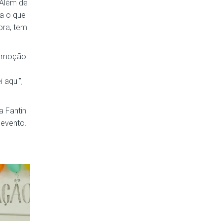
“Além de
ca o que
ora, tem
 emoção.
 aqui”,
a Fantin
 evento.