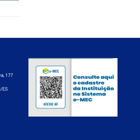
va, 177
s/ES