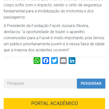
corpo sofre com o impacto, sendo o cinto de segurança
fundamental para a imobilização do motorista e dos
passageiros.
A Presidente da Fundação Faceli Jussara Oliveira,
destacou: “a oportunidade de trazer o aparelho
convencedor para a Faceli é muito importante, pois temos
um público prioritariamente jovem e é nessa faixa de idade
que a maioria dos acidentes ocorrem”.
W
F
T
E
L
h
a
w
m
i
a
c
i
a
n
t
e
t
i
k
PESQUISAR
s
b
t
l
e
A
o
e
d
p
o
r
I
PORTAL ACADÊMICO
p
k
n