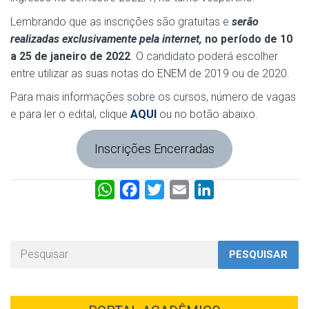
Lembrando que as inscrições são gratuitas e
serão
realizadas exclusivamente pela internet,
no período de 10
a 25 de janeiro de 2022
. O candidato poderá escolher
entre utilizar as suas notas do ENEM de 2019 ou de 2020.
Para mais informações sobre os cursos, número de vagas
e para ler o edital, clique
AQUI
ou no botão abaixo.
Inscrições Encerradas
W
F
T
E
L
h
a
w
m
i
a
c
i
a
n
t
e
t
i
k
PESQUISAR
s
b
t
l
e
A
o
e
d
p
o
r
I