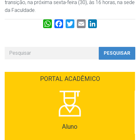
transição, na próxima sexta-feira (30), às 16 horas, na sede
da Faculdade.
W
F
T
E
L
h
a
w
m
i
a
c
i
a
n
t
e
t
i
k
PESQUISAR
s
b
t
l
e
A
o
e
d
p
o
r
I
PORTAL ACADÊMICO
p
k
n
Aluno