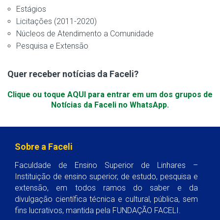
Estágios
Licitações (2011-2020)
Núcleos de Atendimento a Comunidade
Pesquisa e Extensão
Quer receber notícias da Faceli?
Clique ou toque AQUI para entrar em um dos grupos de
Notícias da Faceli no WhatsApp.
Sobre a Faceli
Faculdade de Ensino Superior de Linhares –
Instituição de ensino superior, de estudo, pesquisa e
extensão, em todos ramos do saber e da
divulgação científica técnica e cultural, pública, sem
fins lucrativos, mantida pela FUNDAÇÃO FACELI.