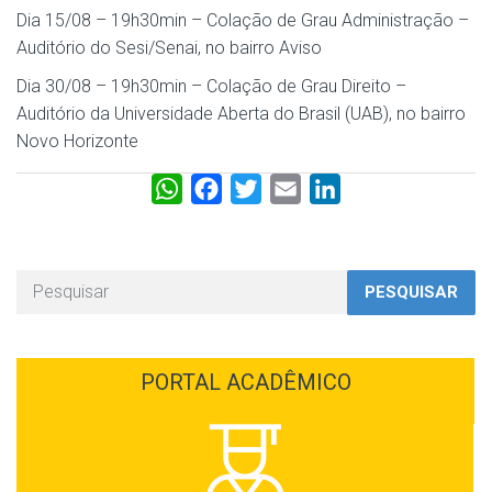
Dia 15/08 – 19h30min – Colação de Grau Administração –
Auditório do Sesi/Senai, no bairro Aviso
Dia 30/08 – 19h30min – Colação de Grau Direito –
Auditório da Universidade Aberta do Brasil (UAB), no bairro
Novo Horizonte
W
F
T
E
L
h
a
w
m
i
a
c
i
a
n
t
e
t
i
k
PESQUISAR
s
b
t
l
e
A
o
e
d
p
o
r
I
PORTAL ACADÊMICO
p
k
n