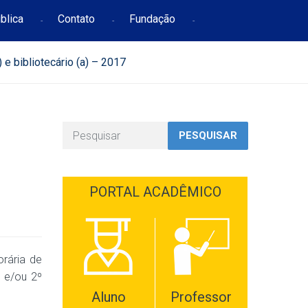
blica
Contato
Fundação
 e bibliotecário (a) – 2017
PESQUISAR
PORTAL ACADÊMICO
orária de
º e/ou 2º
Aluno
Professor