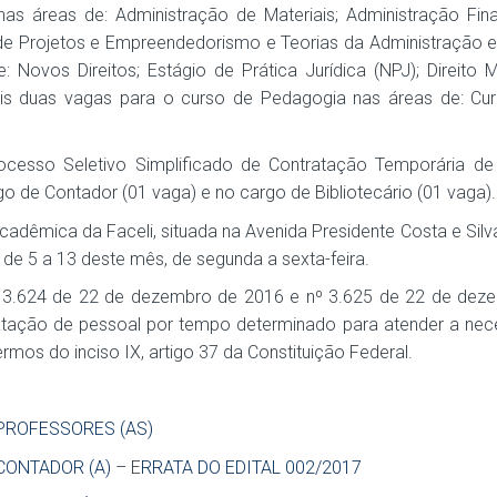
as áreas de: Administração de Materiais; Administração Fina
a de Projetos e Empreendedorismo e Teorias da Administração 
 Novos Direitos; Estágio de Prática Jurídica (NPJ); Direito M
mais duas vagas para o curso de Pedagogia nas áreas de: Cur
cesso Seletivo Simplificado de Contratação Temporária de
rgo de Contador (01 vaga) e
no cargo de Bibliotecário (01 vaga)
.
adêmica da Faceli, situada na Avenida Presidente Costa e Silva
 de 5 a 13 deste mês, de segunda a sexta-feira.
º 3.624 de 22 de dezembro de 2016 e nº 3.625 de 22 de dez
atação de pessoal por tempo determinado para atender a nec
rmos do inciso IX, artigo 37 da Constituição Federal.
PROFESSORES (AS)
CONTADOR (A)
– E
RRATA DO EDITAL 002/2017