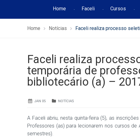
Home
Faceli
Cursos
Home
Notícias
Faceli realiza processo selet
Faceli realiza process
temporária de professo
bibliotecário (a) – 201
JAN 05
NOTÍCIAS
A Faceli abriu, nesta quinta-feira (5), as inscri
Professores (as) para lecionarem nos cursos de 
semestres).