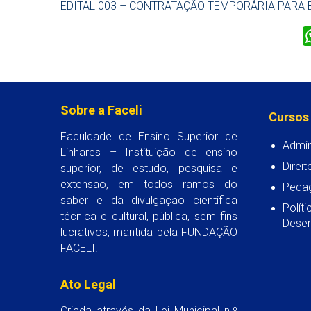
EDITAL 003 – CONTRATAÇÃO TEMPORÁRIA PARA B
Sobre a Faceli
Cursos
Faculdade de Ensino Superior de
Admin
Linhares – Instituição de ensino
Direit
superior, de estudo, pesquisa e
extensão, em todos ramos do
Peda
saber e da divulgação científica
Polít
técnica e cultural, pública, sem fins
Desen
lucrativos, mantida pela FUNDAÇÃO
FACELI.
Ato Legal
Criada através da Lei Municipal n.º