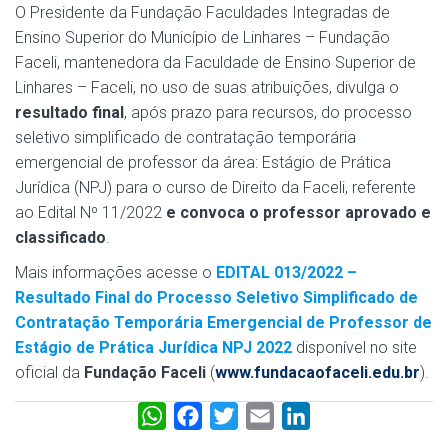
O Presidente da Fundação Faculdades Integradas de
Ensino Superior do Município de Linhares – Fundação
Faceli, mantenedora da Faculdade de Ensino Superior de
Linhares – Faceli, no uso de suas atribuições, divulga o
resultado final
, após prazo para recursos, do processo
seletivo simplificado de contratação temporária
emergencial de professor da área: Estágio de Prática
Jurídica (NPJ) para o curso de Direito da Faceli, referente
ao Edital Nº 11/2022
e convoca o professor aprovado e
classificado
.
Mais informações acesse o
EDITAL 013/2022 –
Resultado Final do Processo Seletivo Simplificado de
Contratação Temporária Emergencial de Professor de
Estágio de Prática Jurídica NPJ 2022
disponível no site
oficial da
Fundação Faceli
(
www.fundacaofaceli.edu.br
).
W
F
T
E
L
h
a
w
m
i