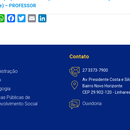
re) – PROFESSOR
W
F
T
E
L
h
a
w
m
i
a
c
i
a
n
t
e
t
i
k
s
b
t
l
e
Contato
A
o
e
d
p
o
r
I
27 3373-7900
istração
p
k
n
o
Av. Presidente Costa e Sil
Bairro Novo Horizonte
gogia
CEP 29.902-120 - Linhare
icas Públicas de
Ouvidoria
volvimento Social