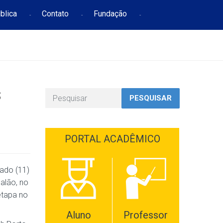
blica
Contato
Fundação
s
PESQUISAR
PORTAL ACADÊMICO
ado (11)
salão, no
etapa no
Aluno
Professor