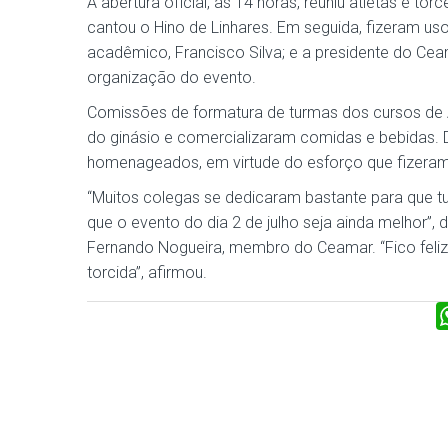
A abertura oficial, às 14 horas, reuniu atletas e t
cantou o Hino de Linhares. Em seguida, fizeram uso
acadêmico, Francisco Silva; e a presidente do Ce
organização do evento.
Comissões de formatura de turmas dos cursos de A
do ginásio e comercializaram comidas e bebidas. D
homenageados, em virtude do esforço que fizeram
“Muitos colegas se dedicaram bastante para que t
que o evento do dia 2 de julho seja ainda melhor”,
Fernando Nogueira, membro do Ceamar. “Fico feliz
torcida”, afirmou.