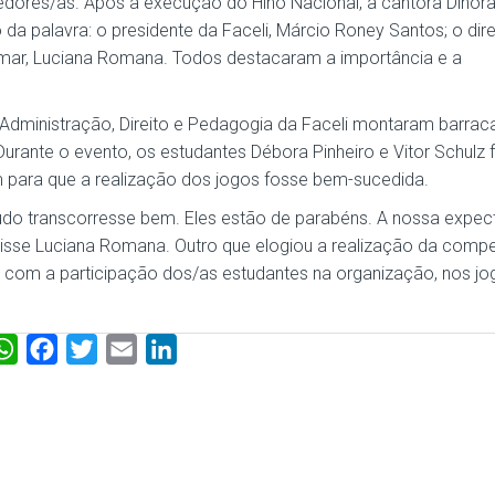
orcedores/as. Após a execução do Hino Nacional, a cantora Dinor
 da palavra: o presidente da Faceli, Márcio Roney Santos; o dire
amar, Luciana Romana. Todos destacaram a importância e a
dministração, Direito e Pedagogia da Faceli montaram barrac
urante o evento, os estudantes Débora Pinheiro e Vitor Schulz
 para que a realização dos jogos fosse bem-sucedida.
udo transcorresse bem. Eles estão de parabéns. A nossa expect
 disse Luciana Romana. Outro que elogiou a realização da compe
 com a participação dos/as estudantes na organização, nos jo
W
F
T
E
L
h
a
w
m
i
a
c
i
a
n
t
e
t
i
k
s
b
t
l
e