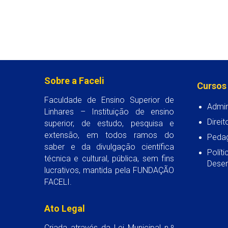
Sobre a Faceli
Cursos
Faculdade de Ensino Superior de
Admin
Linhares – Instituição de ensino
Direit
superior, de estudo, pesquisa e
extensão, em todos ramos do
Peda
saber e da divulgação científica
Polít
técnica e cultural, pública, sem fins
Desen
lucrativos, mantida pela FUNDAÇÃO
FACELI.
Ato Legal
Criada através da Lei Municipal n.º