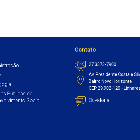
A
o
e
d
p
o
r
I
p
k
n
Contato
27 3373-7900
istração
o
Av. Presidente Costa e Sil
Bairro Novo Horizonte
gogia
CEP 29.902-120 - Linhare
icas Públicas de
Ouvidoria
volvimento Social