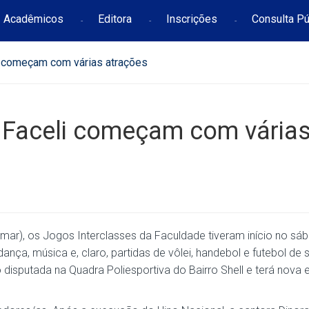
Acadêmicos
Editora
Inscrições
Consulta Pú
i começam com várias atrações
a Faceli começam com vária
ar), os Jogos Interclasses da Faculdade tiveram início no sáb
nça, música e, claro, partidas de vôlei, handebol e futebol de 
disputada na Quadra Poliesportiva do Bairro Shell e terá nova 