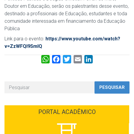
Doutor em Educação, serão os palestrantes desse evento,
destinado a profissionais de Educação, estudantes e toda
comunidade interessada em financiamento da Educação
Pública
Link para o evento:
https://www.youtube.com/watch?
v=ZzWFQI9SmIQ
W
F
T
E
L
h
a
w
m
i
a
c
i
a
n
t
e
t
i
k
PESQUISAR
s
b
t
l
e
A
o
e
d
p
o
r
I
PORTAL ACADÊMICO
p
k
n