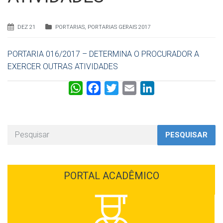
DEZ 21
PORTARIAS
,
PORTARIAS GERAIS 2017
PORTARIA 016/2017 – DETERMINA O PROCURADOR A
EXERCER OUTRAS ATIVIDADES
W
F
T
E
L
h
a
w
m
i
a
c
i
a
n
t
e
t
i
k
PESQUISAR
s
b
t
l
e
A
o
e
d
p
o
r
I
PORTAL ACADÊMICO
p
k
n