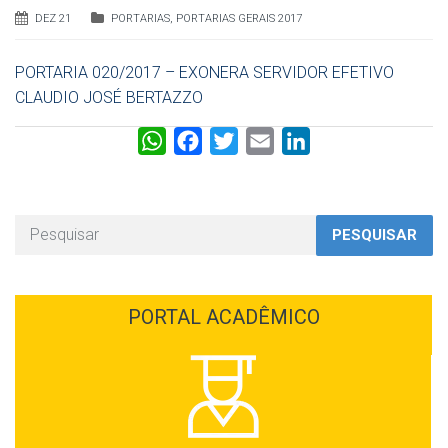
DEZ 21
PORTARIAS
,
PORTARIAS GERAIS 2017
PORTARIA 020/2017 – EXONERA SERVIDOR EFETIVO
CLAUDIO JOSÉ BERTAZZO
W
F
T
E
L
h
a
w
m
i
a
c
i
a
n
t
e
t
i
k
PESQUISAR
s
b
t
l
e
A
o
e
d
p
o
r
I
PORTAL ACADÊMICO
p
k
n