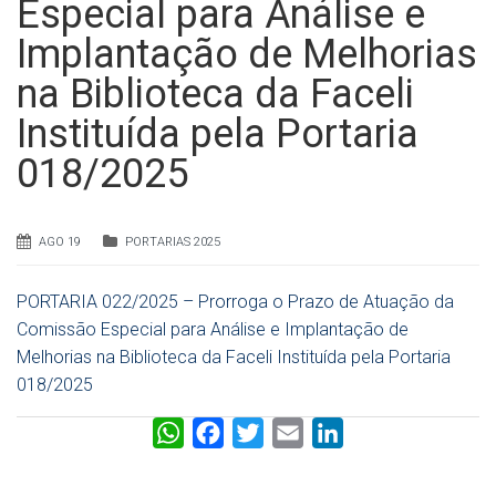
Especial para Análise e
Implantação de Melhorias
na Biblioteca da Faceli
Instituída pela Portaria
018/2025
AGO 19
PORTARIAS 2025
PORTARIA 022/2025 – Prorroga o Prazo de Atuação da
Comissão Especial para Análise e Implantação de
Melhorias na Biblioteca da Faceli Instituída pela Portaria
018/2025
W
F
T
E
L
h
a
w
m
i
a
c
i
a
n