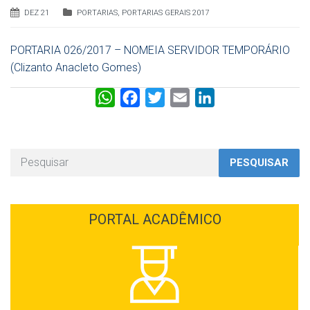
DEZ 21
PORTARIAS
,
PORTARIAS GERAIS 2017
PORTARIA 026/2017 – NOMEIA SERVIDOR TEMPORÁRIO
(Clizanto Anacleto Gomes)
W
F
T
E
L
h
a
w
m
i
a
c
i
a
n
t
e
t
i
k
PESQUISAR
s
b
t
l
e
A
o
e
d
p
o
r
I
PORTAL ACADÊMICO
p
k
n