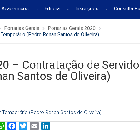
Acadêmicos
Editora
Inscrições
Consulta Pú
Portarias Gerais
Portarias Gerais 2020
Temporário (Pedro Renan Santos de Oliveira)
0 – Contratação de Servido
an Santos de Oliveira)
 Temporário (Pedro Renan Santos de Oliveira)
W
F
T
E
L
h
a
w
m
i