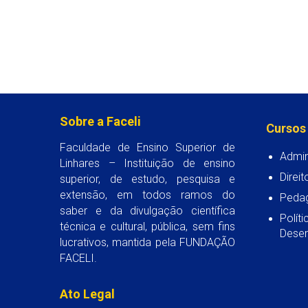
Sobre a Faceli
Cursos
Faculdade de Ensino Superior de
Admin
Linhares – Instituição de ensino
Direit
superior, de estudo, pesquisa e
extensão, em todos ramos do
Peda
saber e da divulgação científica
Polít
técnica e cultural, pública, sem fins
Desen
lucrativos, mantida pela FUNDAÇÃO
FACELI.
Ato Legal