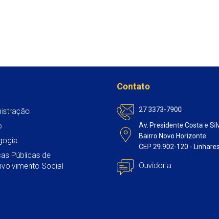
Contato
27 3373-7900
istração
o
Av. Presidente Costa e Sil
Bairro Novo Horizonte
gogia
CEP 29.902-120 - Linhare
icas Públicas de
Ouvidoria
volvimento Social