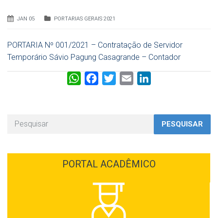
JAN 05
PORTARIAS GERAIS 2021
PORTARIA Nº 001/2021 – Contratação de Servidor
Temporário Sávio Pagung Casagrande – Contador
W
F
T
E
L
h
a
w
m
i
a
c
i
a
n
t
e
t
i
k
PESQUISAR
s
b
t
l
e
A
o
e
d
p
o
r
I
PORTAL ACADÊMICO
p
k
n