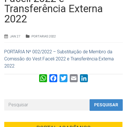
Transferência Externa
2022
JAN 27
PORTARIAS 2022
PORTARIA Nº 002/2022 – Substituição de Membro da
Comissão do Vest Faceli 2022 e Transferência Externa
2022
W
F
T
E
L
h
a
w
m
i
a
c
i
a
n
t
e
t
i
k
PESQUISAR
s
b
t
l
e
A
o
e
d
p
o
r
I