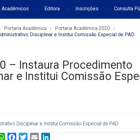
Acadêmicos
Editora
Inscrições
Consulta Pú
Portaria Acadêmica
Portaria Acadêmica 2020
inistrativo Disciplinar e Institui Comissão Especial de PAD
 – Instaura Procedimento
nar e Institui Comissão Espe
ativo Disciplinar e Institui Comissão Especial de PAD
W
F
T
E
L