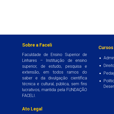
Sobre a Faceli
Cursos
Faculdade de Ensino Superior de
Admin
Linhares – Instituição de ensino
Direit
superior, de estudo, pesquisa e
extensão, em todos ramos do
Peda
saber e da divulgação científica
Polít
técnica e cultural, pública, sem fins
Desen
lucrativos, mantida pela FUNDAÇÃO
FACELI.
Ato Legal