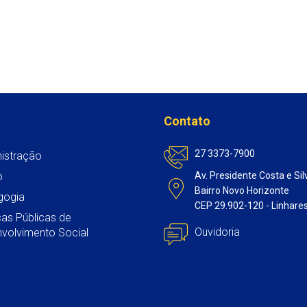
Contato
27 3373-7900
istração
o
Av. Presidente Costa e Sil
Bairro Novo Horizonte
gogia
CEP 29.902-120 - Linhare
icas Públicas de
Ouvidoria
volvimento Social