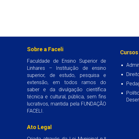
Sobre a Faceli
Cursos
Faculdade de Ensino Superior de
Admin
Linhares – Instituição de ensino
Direit
superior, de estudo, pesquisa e
extensão, em todos ramos do
Peda
saber e da divulgação científica
Polít
técnica e cultural, pública, sem fins
Desen
lucrativos, mantida pela FUNDAÇÃO
FACELI.
Ato Legal
Criada através da Lei Municipal n.º