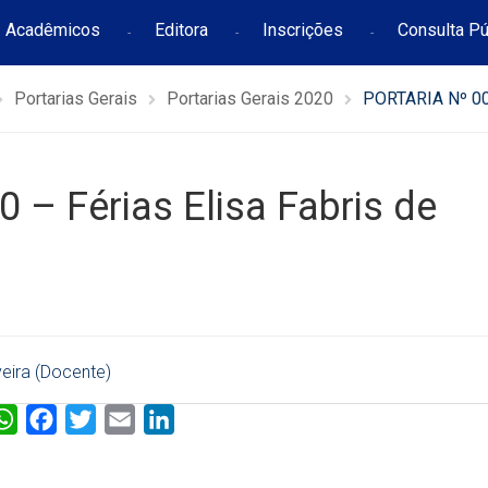
Acadêmicos
Editora
Inscrições
Consulta Pú
Portarias Gerais
Portarias Gerais 2020
PORTARIA Nº 009
– Férias Elisa Fabris de
veira (Docente)
W
F
T
E
L
h
a
w
m
i
a
c
i
a
n